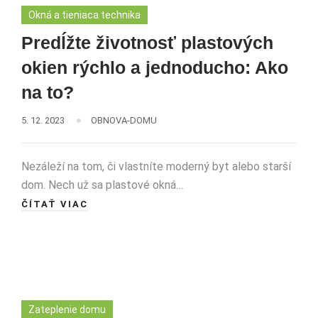
Okná a tieniaca technika
Predĺžte životnosť plastových
okien rýchlo a jednoducho: Ako
na to?
5. 12. 2023
OBNOVA-DOMU
Nezáleží na tom, či vlastníte moderný byt alebo starší
dom. Nech už sa plastové okná…
ČÍTAŤ VIAC
Zateplenie domu