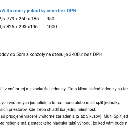
kW
Rozmery jednotky
cena
bez DPH
2,5
779 x 260 x 185
950
3,5
825 x 293 x196
1000
odov do 5bm a konzoly na stenu je 340Eur bez DPH.
í: z vnútornej a z vonkajšej jednotky. Tieto klimatizačné jednotky sú t
ých vnútorných jednotiek, a to na:
mono
alebo
multi-split
jednotky.
ích priestorov, kde treba chladiť iba jednu miestnosť.
 sú pripojené viaceré vnútorné zariadenia (2 až 5 kusov). Multi-Split j
oto riešenie má z estetického hľadiska takú výhodu, že keď vám bude n