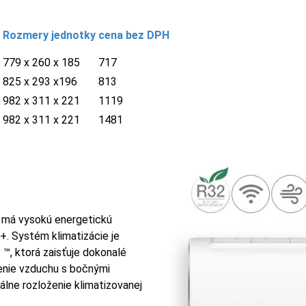
Rozmery jednotky
cena
bez DPH
779 x 260 x 185
717
825 x 293 x196
813
982 x 311 x 221
1119
982 x 311 x 221
1481
+ má vysokú energetickú
+. Systém klimatizácie je
, ktorá zaisťuje dokonalé
enie vzduchu s bočnými
álne rozloženie klimatizovanej