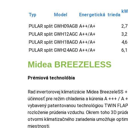
kW
Typ
Model
Energetická
trieda
PULAR split
GWH09AGB
A++/A+
2,7
PULAR split
GWH12AGC
A++/A+
3,2
PULAR split
GWH18AGD
A++/A+
4,6
PULAR split
GWH24AGD
A++/A+
6,1
Midea BREEZELESS
Prémiová technolóbia
Rad invertorovej klimatizácie Midea BreezeleSS 
účinnosť pre režim chladenia a kúrenia A +++ / A +
vybavený patentovanou technológiou TWIN FLAP ™
rozloženie prúdenia vzduchu. Okrem toho 3D prúd
otvormi klimatizačného zariadenia umožňuje optim
miestnosti.