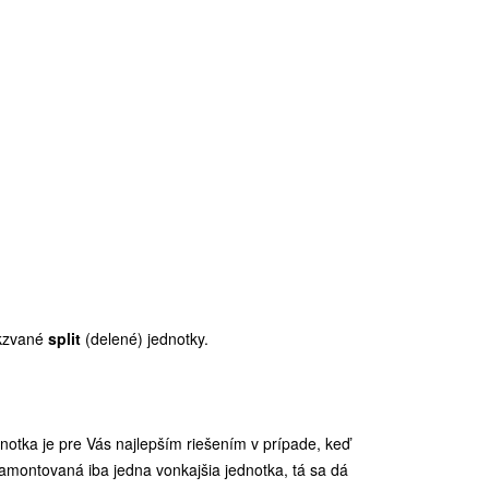
akzvané
split
(delené) jednotky.
ednotka je pre Vás najlepším riešením v prípade, keď
amontovaná iba jedna vonkajšia jednotka, tá sa dá