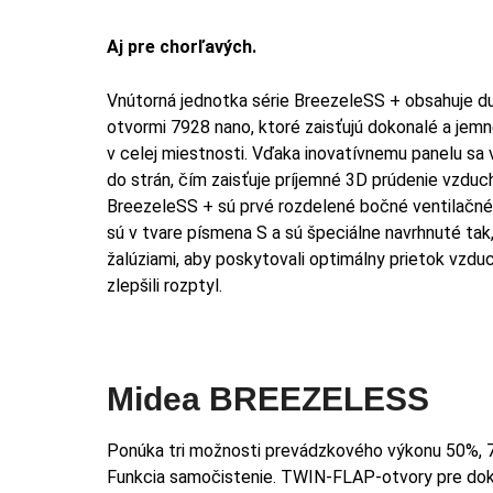
Aj pre chorľavých.
Vnútorná jednotka série BreezeleSS + obsahuje du
otvormi 7928 nano, ktoré zaisťujú dokonalé a jem
v celej miestnosti. Vďaka inovatívnemu panelu sa 
do strán, čím zaisťuje príjemné 3D prúdenie vzduch
BreezeleSS + sú prvé rozdelené bočné ventilačn
sú v tvare písmena S a sú špeciálne navrhnuté tak
žalúziami, aby poskytovali optimálny prietok vzdu
zlepšili rozptyl.
Midea BREEZELESS
Ponúka tri možnosti prevádzkového výkonu 50%, 7
Funkcia samočistenie. TWIN-FLAP-otvory pre dokona