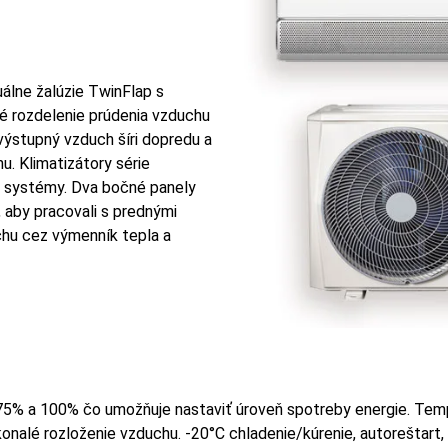
álne žalúzie TwinFlap s
né rozdelenie prúdenia vzduchu
výstupný vzduch šíri dopredu a
u. Klimatizátory série
é systémy. Dva bočné panely
, aby pracovali s prednými
chu cez výmenník tepla a
5% a 100% čo umožňuje nastaviť úroveň spotreby energie. Temp
lé rozloženie vzduchu. -20°C chladenie/kúrenie, autoreštart, 7 