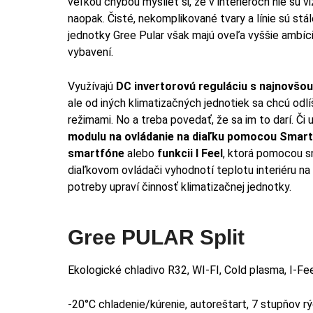
veľkou chybou myslieť si, že v interiéroch nie sú v
naopak. Čisté, nekomplikované tvary a línie sú stál
jednotky Gree Pular však majú oveľa vyššie ambíc
vybavení.
Využívajú
DC invertorovú reguláciu s najnovšou
ale od iných klimatizačných jednotiek sa chcú odlíš
režimami. No a treba povedať, že sa im to darí. Či
modulu
na ovládanie na diaľku pomocou Smart 
smartfóne
alebo
funkcii I Feel
, ktorá pomocou 
diaľkovom ovládači vyhodnotí teplotu interiéru n
potreby upraví činnosť klimatizačnej jednotky.
Gree PULAR Split
Ekologické chladivo R32, WI-FI, Cold plasma, I-Feel
-20°C chladenie/kúrenie, autoreštart, 7 stupňov rý