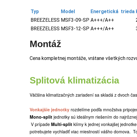
Typ
Model
Energetická
trieda
BREEZELESS
MSF3-09-SP
A+++/A++
BREEZELESS
MSF3-12-SP
A+++/A++
Montáž
Cena kompletnej montáže, vrátane všetkých rozv
Splitová klimatizácia
Väčšina klimatizačných zariadení sa skladá z dvoch čast
Vonkajšie jednotky
rozdelíme podľa množstva pripojen
Mono-split
jednotky sú ideálnym riešením do najrôznejš
V prípade
Multi-split
klímy k jednej vonkajšej jednotke
potrebujete vychladiť viac miestností vášho domova. T