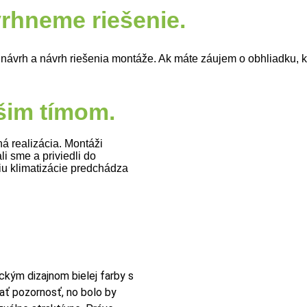
hneme riešenie.
 návrh a návrh riešenia montáže. Ak máte záujem o obhliadku, k
ašim tímom.
ná realizácia. Montáži
i sme a priviedli do
iu klimatizácie predchádza
ckým dizajnom bielej farby s
ť pozornosť, no bolo by