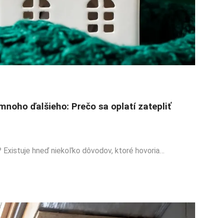
mnoho ďalšieho: Prečo sa oplatí zatepliť
? Existuje hneď niekoľko dôvodov, ktoré hovoria…