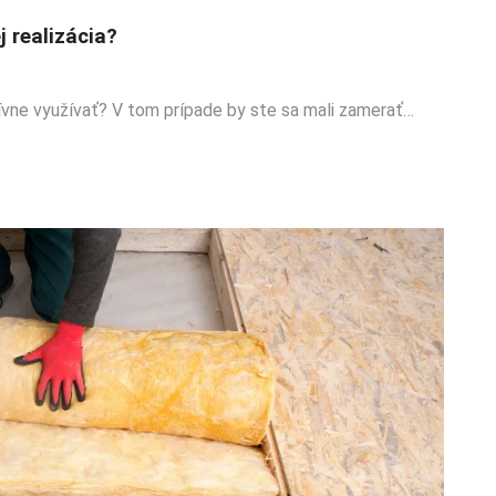
j realizácia?
ívne využívať? V tom prípade by ste sa mali zamerať…